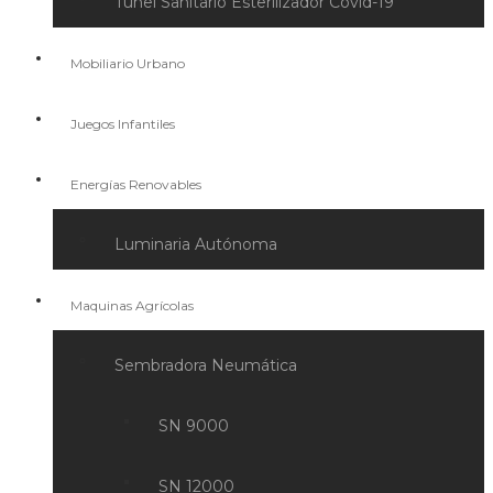
Túnel Sanitario Esterilizador Covid-19
Mobiliario Urbano
Juegos Infantiles
Energías Renovables
Luminaria Autónoma
Maquinas Agrícolas
Sembradora Neumática
SN 9000
SN 12000