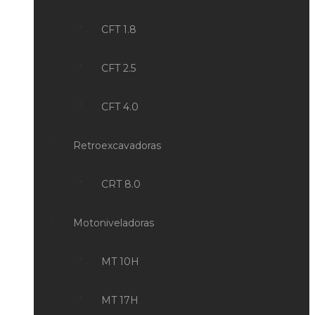
CFT 1.8
CFT 2.5
CFT 4.0
Retroexcavadoras
CRT 8.0
Motoniveladoras
MT 10H
MT 17H