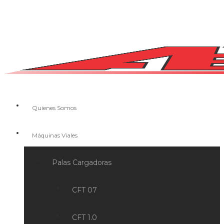
Quienes Somos
Máquinas Viales
Palas Cargadoras
CFT 07
CFT 1.0