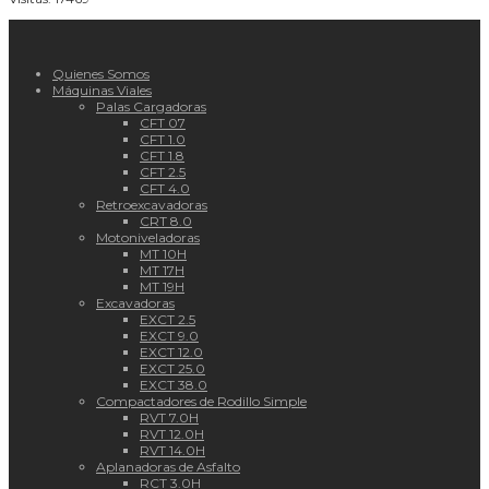
Quienes Somos
Máquinas Viales
Palas Cargadoras
CFT 07
CFT 1.0
CFT 1.8
CFT 2.5
CFT 4.0
Retroexcavadoras
CRT 8.0
Motoniveladoras
MT 10H
MT 17H
MT 19H
Excavadoras
EXCT 2.5
EXCT 9.0
EXCT 12.0
EXCT 25.0
EXCT 38.0
Compactadores de Rodillo Simple
RVT 7.0H
RVT 12.0H
RVT 14.0H
Aplanadoras de Asfalto
RCT 3.0H