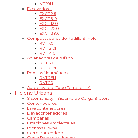
MT 19H
Excavadoras
EXCT 2.5
EXCT 9.0
EXCT 12.0
EXCT 25.0
EXCT 38.0
Compactadores de Rodillo Simple
RVT 7.0H
RVT 12.0H
RVT 14.0H
Aplanadoras de Asfalto
RCT 3.0H
RDT 0.8H
Rodillos Neumáticos
RNT 26H
RNT 20
Autoelevador Todo Terreno 4×4
Higiene Urbana
Sistema Easy – Sistema de Carga Bilateral
Contenedores
Lavacontenedores
Elevacontenedores
Campanas
Estaciones Ambientales
Prensas Orwak
Carro Barrendero
Cesto Papelero Urbano