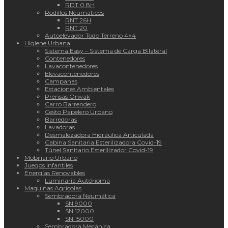
RDT 0.8H
Rodillos Neumáticos
RNT 26H
RNT 20
Autoelevador Todo Terreno 4×4
Higiene Urbana
Sistema Easy – Sistema de Carga Bilateral
Contenedores
Lavacontenedores
Elevacontenedores
Campanas
Estaciones Ambientales
Prensas Orwak
Carro Barrendero
Cesto Papelero Urbano
Barredoras
Lavadoras
Desmalezadora Hidráulica Articulada
Cabina Sanitaria Esterilizadora Covid-19
Túnel Sanitario Esterilizador Covid-19
Mobiliario Urbano
Juegos Infantiles
Energías Renovables
Luminaria Autónoma
Maquinas Agrícolas
Sembradora Neumática
SN 9000
SN 12000
SN 15000
Sembradora Mecánica