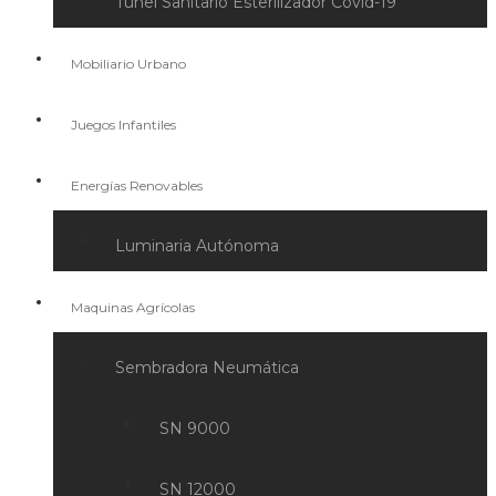
Túnel Sanitario Esterilizador Covid-19
Mobiliario Urbano
Juegos Infantiles
Energías Renovables
Luminaria Autónoma
Maquinas Agrícolas
Sembradora Neumática
SN 9000
SN 12000