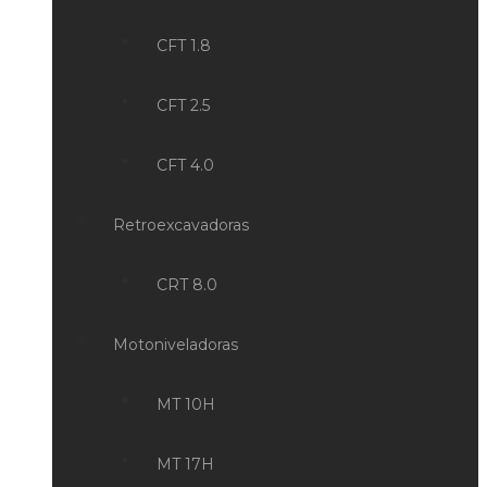
CFT 1.8
CFT 2.5
CFT 4.0
Retroexcavadoras
CRT 8.0
Motoniveladoras
MT 10H
MT 17H