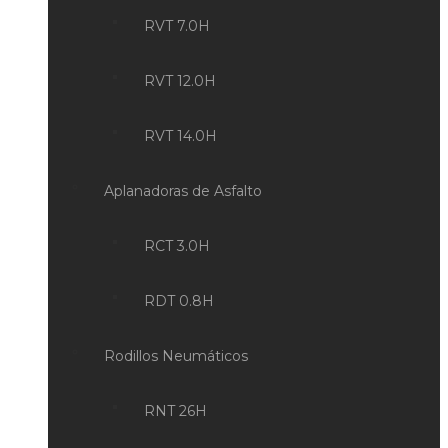
RVT 7.0H
RVT 12.0H
RVT 14.0H
Aplanadoras de Asfalto
RCT 3.0H
RDT 0.8H
Rodillos Neumáticos
RNT 26H