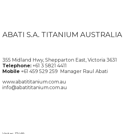
ABATI S.A. TITANIUM AUSTRALIA
355 Midland Hwy, Shepparton East, Victoria 3631
Telephone:
+61 3 5821 4411
Mobile
+61 459 529 259 Manager Raul Abati
www.abatititanium.com.au
info@abatititanium.com.au
Visitas: 17469