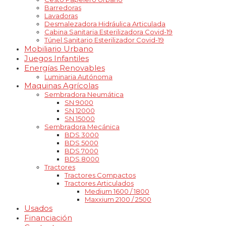
Barredoras
Lavadoras
Desmalezadora Hidráulica Articulada
Cabina Sanitaria Esterilizadora Covid-19
Túnel Sanitario Esterilizador Covid-19
Mobiliario Urbano
Juegos Infantiles
Energías Renovables
Luminaria Autónoma
Maquinas Agrícolas
Sembradora Neumática
SN 9000
SN 12000
SN 15000
Sembradora Mecánica
BDS 3000
BDS 5000
BDS 7000
BDS 8000
Tractores
Tractores Compactos
Tractores Articulados
Medium 1600 / 1800
Maxxium 2100 / 2500
Usados
Financiación