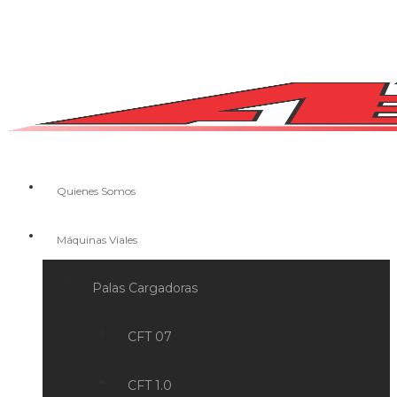
Quienes Somos
Máquinas Viales
Palas Cargadoras
CFT 07
CFT 1.0