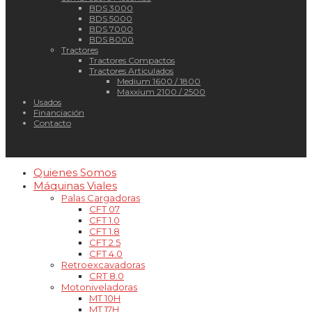
BDS 3000
BDS 5000
BDS 7000
BDS 8000
Tractores
Tractores Compactos
Tractores Articulados
Medium 1600 / 1800
Maxxium 2100 / 2500
Usados
Financiación
Contacto
Quienes Somos
Máquinas Viales
Palas Cargadoras
CFT 07
CFT 1.0
CFT 1.8
CFT 2.5
CFT 4.0
Retroexcavadoras
CRT 8.0
Motoniveladoras
MT 10H
MT 17H