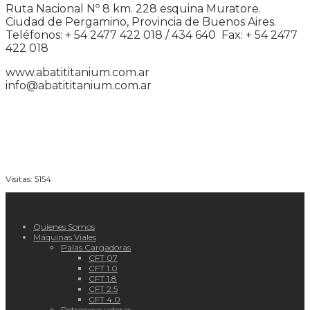
Ruta Nacional Nº 8 km. 228 esquina Muratore.
Ciudad de Pergamino, Provincia de Buenos Aires.
Teléfonos: + 54 2477 422 018 / 434 640 Fax: + 54 2477
422 018
www.abatititanium.com.ar
info@abatititanium.com.ar
Visitas: 5154
Quienes Somos
Máquinas Viales
Palas Cargadoras
CFT 07
CFT 1.0
CFT 1.8
CFT 2.5
CFT 4.0
Retroexcavadoras