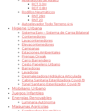
RCT 3.0H
RDT 0.8H
Rodillos Neumáticos
RNT 26H
RNT 20
Autoelevador Todo Terreno 4×4
Higiene Urbana
Sistema Easy – Sistema de Carga Bilateral
Contenedores
Lavacontenedores
Elevacontenedores
Campanas
Estaciones Ambientales
Prensas Orwak
Carro Barrendero
Cesto Papelero Urbano
Barredoras
Lavadoras
Desmalezadora Hidráulica Articulada
Cabina Sanitaria Esterilizadora Covid-19
Túnel Sanitario Esterilizador Covid-19
Mobiliario Urbano
Juegos Infantiles
Energías Renovables
Luminaria Autónoma
Maquinas Agrícolas
Sembradora Neumática