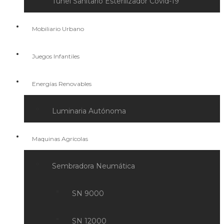
Túnel Sanitario Esterilizador Covid-19
Mobiliario Urbano
Juegos Infantiles
Energías Renovables
Luminaria Autónoma
Maquinas Agrícolas
Sembradora Neumática
SN 9000
SN 12000