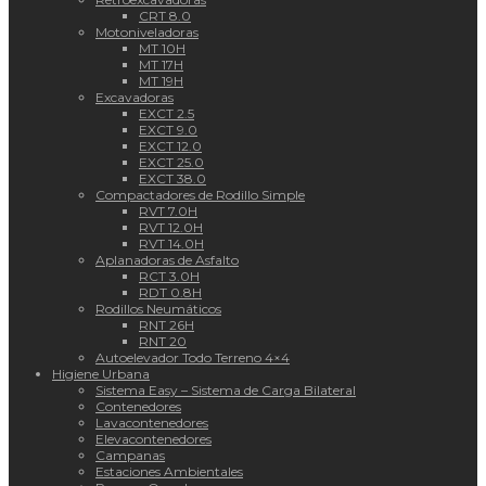
CRT 8.0
Motoniveladoras
MT 10H
MT 17H
MT 19H
Excavadoras
EXCT 2.5
EXCT 9.0
EXCT 12.0
EXCT 25.0
EXCT 38.0
Compactadores de Rodillo Simple
RVT 7.0H
RVT 12.0H
RVT 14.0H
Aplanadoras de Asfalto
RCT 3.0H
RDT 0.8H
Rodillos Neumáticos
RNT 26H
RNT 20
Autoelevador Todo Terreno 4×4
Higiene Urbana
Sistema Easy – Sistema de Carga Bilateral
Contenedores
Lavacontenedores
Elevacontenedores
Campanas
Estaciones Ambientales