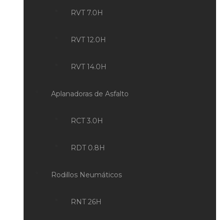
RVT 7.0H
RVT 12.0H
RVT 14.0H
Aplanadoras de Asfalto
RCT 3.0H
RDT 0.8H
Rodillos Neumáticos
RNT 26H