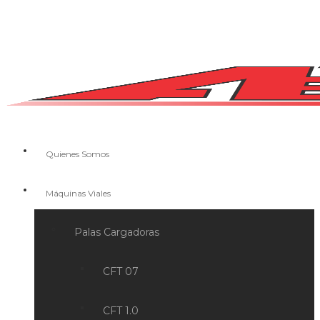
Quienes Somos
Máquinas Viales
Palas Cargadoras
CFT 07
CFT 1.0