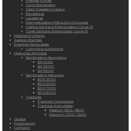
Prensas Orwak
Carro Barrendero
Cesto Papelero Urbano
Barredoras
Lavadoras
Desmalezadora Hidráulica Articulada
Cabina Sanitaria Esterilizadora Covid-19
Túnel Sanitario Esterilizador Covid-19
Mobiliario Urbano
Juegos Infantiles
Energías Renovables
Luminaria Autónoma
Maquinas Agrícolas
Sembradora Neumática
SN 9000
SN 12000
SN 15000
Sembradora Mecánica
BDS 3000
BDS 5000
BDS 7000
BDS 8000
Tractores
Tractores Compactos
Tractores Articulados
Medium 1600 / 1800
Maxxium 2100 / 2500
Usados
Financiación
Contacto