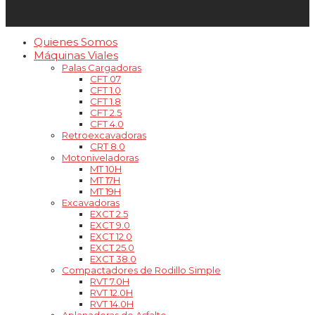
Quienes Somos
Máquinas Viales
Palas Cargadoras
CFT 07
CFT 1.0
CFT 1.8
CFT 2.5
CFT 4.0
Retroexcavadoras
CRT 8.0
Motoniveladoras
MT 10H
MT 17H
MT 19H
Excavadoras
EXCT 2.5
EXCT 9.0
EXCT 12.0
EXCT 25.0
EXCT 38.0
Compactadores de Rodillo Simple
RVT 7.0H
RVT 12.0H
RVT 14.0H
Aplanadoras de Asfalto