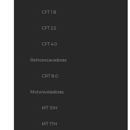
CFT 1.8
CFT 2.5
CFT 4.0
Retroexcavadoras
CRT 8.0
Motoniveladoras
MT 10H
MT 17H