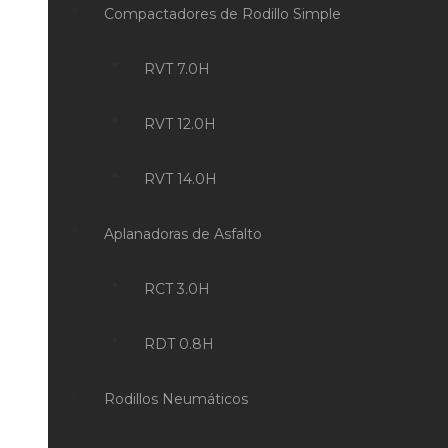
Compactadores de Rodillo Simple
RVT 7.0H
RVT 12.0H
RVT 14.0H
Aplanadoras de Asfalto
RCT 3.0H
RDT 0.8H
Rodillos Neumáticos