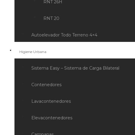
RNT 26H
RNT 20
Autoelevador Todo Terreno 4×4
Higiene Urbana
Sistema Easy – Sistema de Carga Bilateral
Contenedores
Lavacontenedores
Elevacontenedores
Campanas