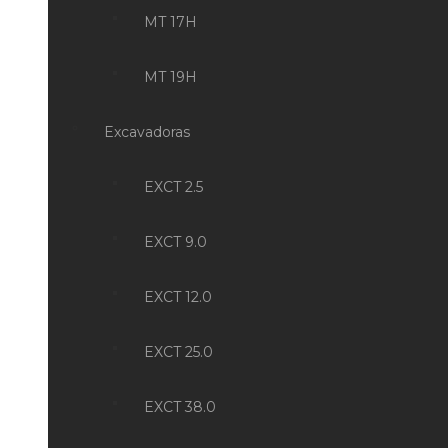
MT 17H
MT 19H
Excavadoras
EXCT 2.5
EXCT 9.0
EXCT 12.0
EXCT 25.0
EXCT 38.0