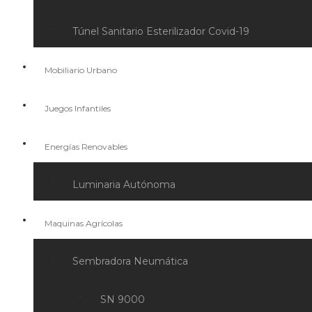
Túnel Sanitario Esterilizador Covid-19
Mobiliario Urbano
Juegos Infantiles
Energías Renovables
Luminaria Autónoma
Maquinas Agrícolas
Sembradora Neumática
SN 9000