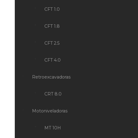
CFT 1.0
CFT 1.8
CFT 2.5
CFT 4.0
Retroexcavadoras
CRT 8.0
Motoniveladoras
MT 10H