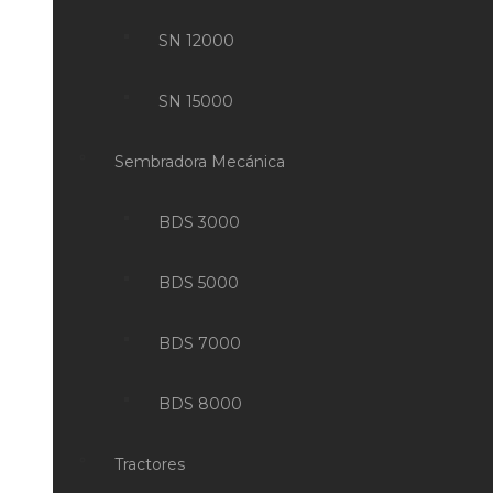
SN 12000
SN 15000
Sembradora Mecánica
BDS 3000
BDS 5000
BDS 7000
BDS 8000
Tractores